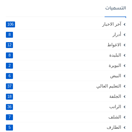
التسميات
آخر الاخبار
106
أدرار
8
الاغواط
12
البليدة
8
البويرة
2
البيض
6
التعليم العالي
37
الجلفة
18
الراتب
36
الشلف
7
الطارف
5