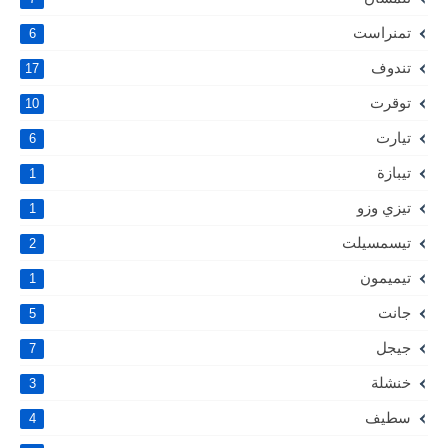
تمنراست
6
تندوف
17
توقرت
10
تيارت
6
تيبازة
1
تيزي وزو
1
تيسمسيلت
2
تيميمون
1
جانت
5
جيجل
7
خنشلة
3
سطيف
4