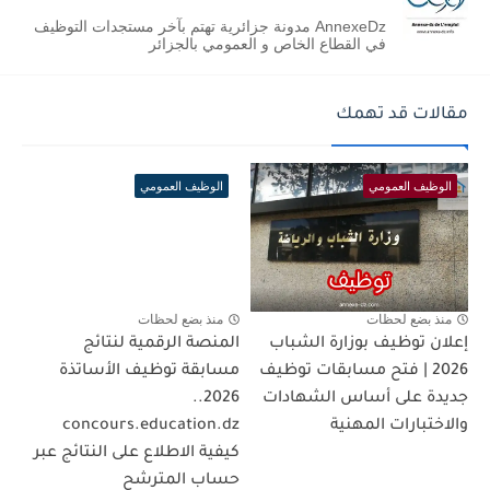
AnnexeDz مدونة جزائرية تهتم بآخر مستجدات التوظيف
في القطاع الخاص و العمومي بالجزائر
مقالات قد تهمك
الوظيف العمومي
الوظيف العمومي
منذ بضع لحظات
منذ بضع لحظات
إعلان توظيف بوزارة الشباب
المنصة الرقمية لنتائج
2026 | فتح مسابقات توظيف
مسابقة توظيف الأساتذة
جديدة على أساس الشهادات
2026..
والاختبارات المهنية
concours.education.dz
كيفية الاطلاع على النتائج عبر
حساب المترشح