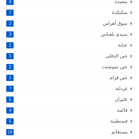
سعيدة
4
سكيكدة
7
سوق أهراس
2
سيدي بلعباس
3
عنابة
1
عين الدفلى
3
عين تموشنت
2
عين قزام
1
غرداية
7
غليزان
5
قالمة
4
قسنطينة
5
مستغانم
14