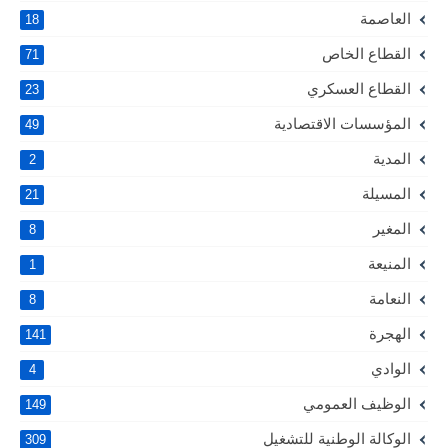
العاصمة
18
القطاع الخاص
71
القطاع العسكري
23
المؤسسات الاقتصادية
49
المدية
2
المسيلة
21
المغير
8
المنيعة
1
النعامة
8
الهجرة
141
الوادي
4
الوظيف العمومي
149
الوكالة الوطنية للتشغيل
309