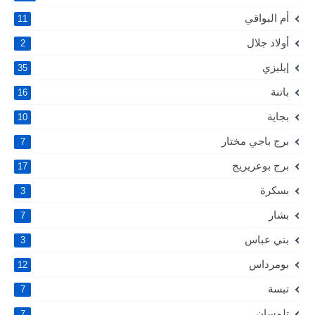
أم البواقي
11
أولاد جلال
2
إيليزي
35
باتنة
16
بجاية
10
برج باجي مختار
7
برج بوعريريج
17
بسكرة
3
بشار
7
بني عباس
3
بومرداس
12
تبسة
7
تلمسان
7