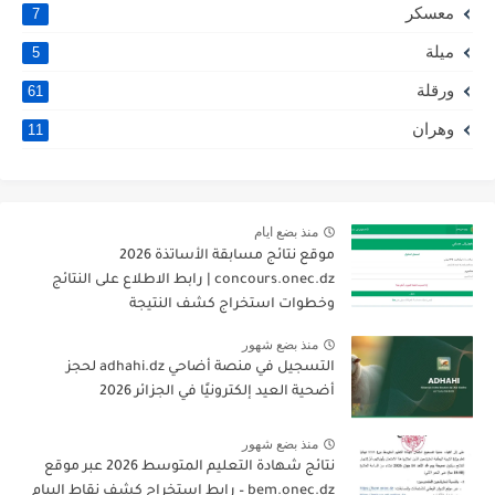
معسكر
7
ميلة
5
ورقلة
61
وهران
11
منذ بضع ايام
موقع نتائج مسابقة الأساتذة 2026
concours.onec.dz | رابط الاطلاع على النتائج
وخطوات استخراج كشف النتيجة
منذ بضع شهور
التسجيل في منصة أضاحي adhahi.dz لحجز
أضحية العيد إلكترونيًا في الجزائر 2026
منذ بضع شهور
نتائج شهادة التعليم المتوسط 2026 عبر موقع
bem.onec.dz – رابط استخراج كشف نقاط البيام