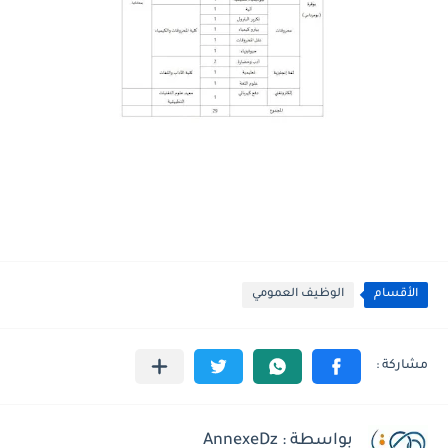
الأقسام
الوظيف العمومي
بواسطة : AnnexeDz