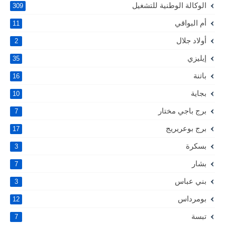
الوكالة الوطنية للتشغيل
309
أم البواقي
11
أولاد جلال
2
إيليزي
35
باتنة
16
بجاية
10
برج باجي مختار
7
برج بوعريريج
17
بسكرة
3
بشار
7
بني عباس
3
بومرداس
12
تبسة
7