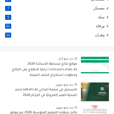
معسكر
7
ميلة
5
ورقلة
61
وهران
11
منذ بضع ايام
موقع نتائج مسابقة الأساتذة 2026
concours.onec.dz | رابط الاطلاع على النتائج
وخطوات استخراج كشف النتيجة
منذ بضع شهور
التسجيل في منصة أضاحي adhahi.dz لحجز
أضحية العيد إلكترونيًا في الجزائر 2026
منذ بضع شهور
نتائج شهادة التعليم المتوسط 2026 عبر موقع