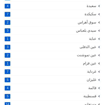
سعيدة
4
سكيكدة
7
سوق أهراس
2
سيدي بلعباس
3
عنابة
1
عين الدفلى
3
عين تموشنت
2
عين قزام
1
غرداية
7
غليزان
5
قالمة
4
قسنطينة
5
مستغانم
14