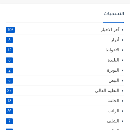
التسميات
آخر الاخبار
106
أدرار
8
الاغواط
12
البليدة
8
البويرة
2
البيض
6
التعليم العالي
37
الجلفة
18
الراتب
36
الشلف
7