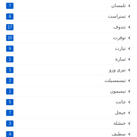
تلمسان
7
تمنراست
6
تندوف
17
توقرت
10
تيارت
6
تيبازة
1
تيزي وزو
1
تيسمسيلت
2
تيميمون
1
جانت
5
جيجل
7
خنشلة
3
سطيف
4