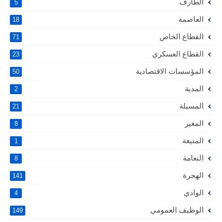
الطارف
5
العاصمة
18
القطاع الخاص
71
القطاع العسكري
23
المؤسسات الاقتصادية
50
المدية
2
المسيلة
21
المغير
8
المنيعة
1
النعامة
8
الهجرة
141
الوادي
4
الوظيف العمومي
149