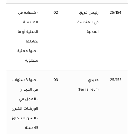
25/154
رئيس فريق
02
- شهادة في
في الهندسة
الهندسة
المدنية
المدنية أو ما
يعادلها
- خبرة مهنية
مطلوبة
25/155
حديدي
03
- خبرة 3 سنوات
(Ferrailleur)
في الميدان
- العمل في
الورشات الكبرى
- السن لا يتجاوز
45 سنة