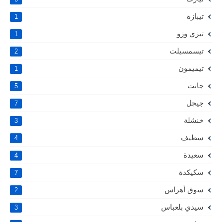
تيبازة
1
تيزي وزو
1
تيسمسيلت
2
تيميمون
1
جانت
5
جيجل
7
خنشلة
3
سطيف
4
سعيدة
4
سكيكدة
7
سوق أهراس
2
سيدي بلعباس
3