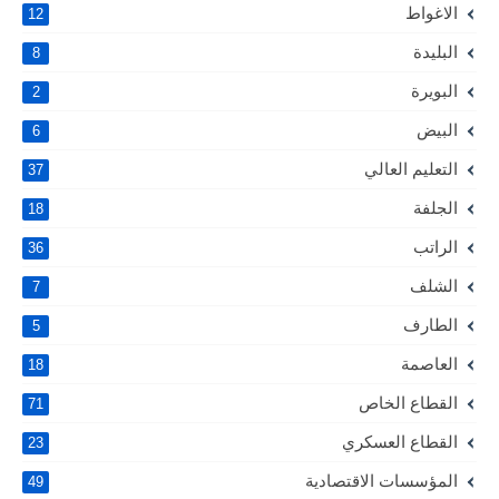
الاغواط
12
البليدة
8
البويرة
2
البيض
6
التعليم العالي
37
الجلفة
18
الراتب
36
الشلف
7
الطارف
5
العاصمة
18
القطاع الخاص
71
القطاع العسكري
23
المؤسسات الاقتصادية
49