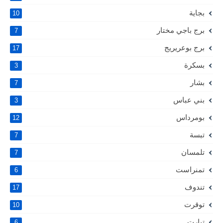
بجاية
10
برج باجي مختار
7
برج بوعريريج
17
بسكرة
3
بشار
7
بني عباس
3
بومرداس
12
تبسة
7
تلمسان
7
تمنراست
6
تندوف
17
توقرت
10
تيارت
6