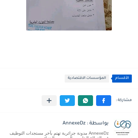
الأقسام
المؤسسات الاقتصادية
بواسطة : AnnexeDz
AnnexeDz مدونة جزائرية تهتم بآخر مستجدات التوظيف