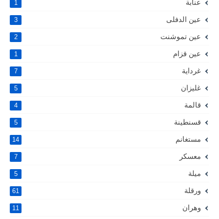
عنابة
1
عين الدفلى
3
عين تموشنت
2
عين قزام
1
غرداية
7
غليزان
5
قالمة
4
قسنطينة
5
مستغانم
14
معسكر
7
ميلة
5
ورقلة
61
وهران
11