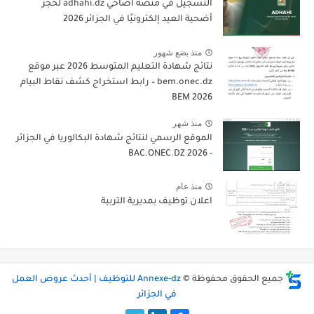
التسجيل في منصة أضاحي adhahi.dz لحجز
أضحية العيد إلكترونيًا في الجزائر 2026
منذ بضع شهور
نتائج شهادة التعليم المتوسط 2026 عبر موقع
bem.onec.dz – رابط استخراج كشف نقاط البيام
BEM 2026
منذ شهر
الموقع الرسمي لنتائج شهادة البكالوريا في الجزائر
- 2026 BAC.ONEC.DZ
منذ عام
اعلان توظيف بمديرية التربية
جميع الحقوق محفوظة ©
Annexe-dz للتوظيف | أحدث عروض العمل
في الجزائر