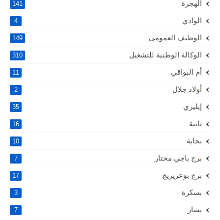
الهجرة
141
الوادي
4
الوظيف العمومي
149
الوكالة الوطنية للتشغيل
310
أم البواقي
11
أولاد جلال
2
إيليزي
35
باتنة
16
بجاية
10
برج باجي مختار
7
برج بوعريريج
17
بسكرة
3
بشار
7