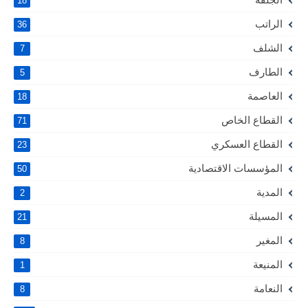
18
الراتب
36
الشلف
7
الطارف
5
العاصمة
18
القطاع الخاص
71
القطاع العسكري
23
المؤسسات الاقتصادية
50
المدية
2
المسيلة
21
المغير
8
المنيعة
1
النعامة
8