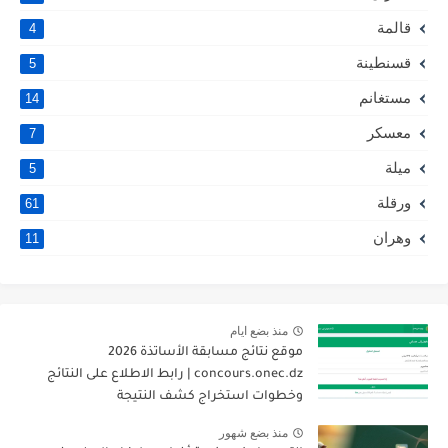
قالمة
4
قسنطينة
5
مستغانم
14
معسكر
7
ميلة
5
ورقلة
61
وهران
11
منذ بضع ايام
موقع نتائج مسابقة الأساتذة 2026
concours.onec.dz | رابط الاطلاع على النتائج
وخطوات استخراج كشف النتيجة
منذ بضع شهور