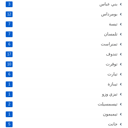
بني عباس
3
بومرداس
12
تبسة
7
تلمسان
7
تمنراست
6
تندوف
17
توقرت
10
تيارت
6
تيبازة
1
تيزي وزو
1
تيسمسيلت
2
تيميمون
1
جانت
5