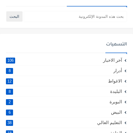
التسميات
آخر الاخبار
106
أدرار
8
الاغواط
12
البليدة
8
البويرة
2
البيض
6
التعليم العالي
38
الجلفة