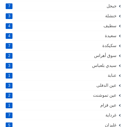
جيجل
7
خنشلة
3
سطيف
4
سعيدة
4
سكيكدة
7
سوق أهراس
2
سيدي بلعباس
3
عنابة
1
عين الدفلى
3
عين تموشنت
2
عين قزام
1
غرداية
7
غليزان
5