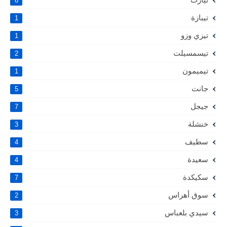
6
تيبازة
1
تيزي وزو
1
تيسمسيلت
2
تيميمون
1
جانت
5
جيجل
7
خنشلة
3
سطيف
4
سعيدة
4
سكيكدة
7
سوق أهراس
2
سيدي بلعباس
3