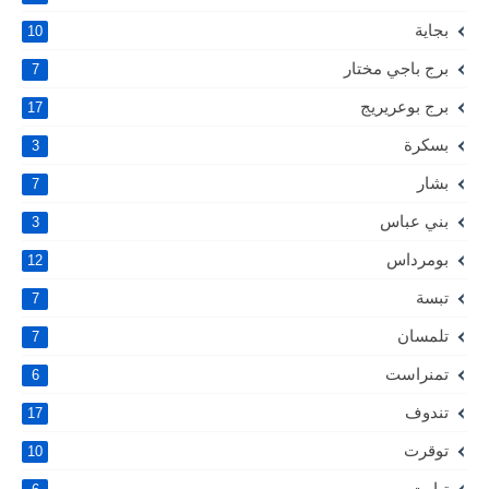
بجاية
10
برج باجي مختار
7
برج بوعريريج
17
بسكرة
3
بشار
7
بني عباس
3
بومرداس
12
تبسة
7
تلمسان
7
تمنراست
6
تندوف
17
توقرت
10
تيارت