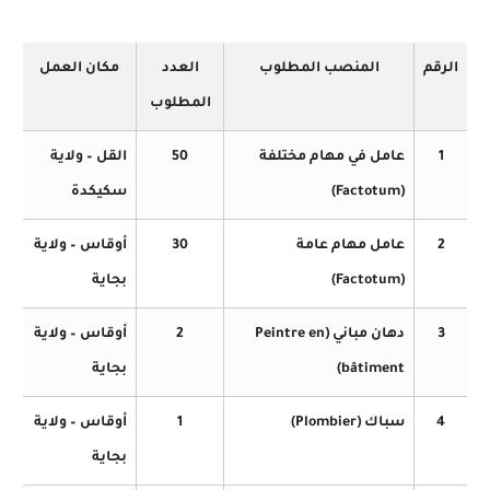
الرقم
المنصب المطلوب
العدد
مكان العمل
المطلوب
1
عامل في مهام مختلفة
50
القل – ولاية
(Factotum)
سكيكدة
2
عامل مهام عامة
30
أوقاس – ولاية
(Factotum)
بجاية
3
دهان مباني (Peintre en
2
أوقاس – ولاية
bâtiment)
بجاية
4
سباك (Plombier)
1
أوقاس – ولاية
بجاية