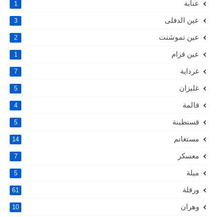
عنابة
1
عين الدفلى
3
عين تموشنت
2
عين قزام
1
غرداية
7
غليزان
5
قالمة
4
قسنطينة
5
مستغانم
14
معسكر
7
ميلة
5
ورقلة
61
وهران
10