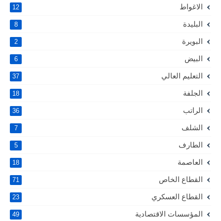
الاغواط
12
البليدة
8
البويرة
2
البيض
6
التعليم العالي
37
الجلفة
18
الراتب
36
الشلف
7
الطارف
5
العاصمة
18
القطاع الخاص
71
القطاع العسكري
23
المؤسسات الاقتصادية
49