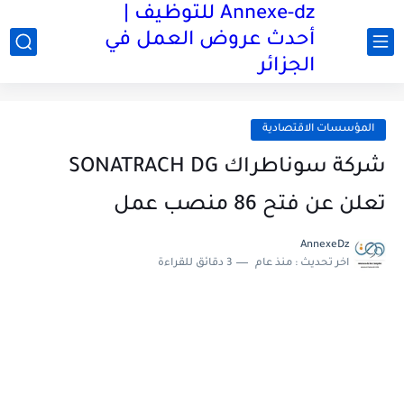
Annexe-dz للتوظيف |
أحدث عروض العمل في
الجزائر
المؤسسات الاقتصادية
شركة سوناطراك SONATRACH DG
تعلن عن فتح 86 منصب عمل
AnnexeDz
اخر تحديث :
منذ عام
3 دقائق للقراءة