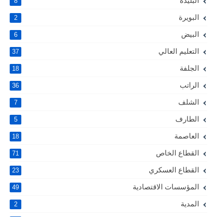
البليدة
8
البويرة
2
البيض
6
التعليم العالي
37
الجلفة
18
الراتب
36
الشلف
7
الطارف
5
العاصمة
18
القطاع الخاص
71
القطاع العسكري
23
المؤسسات الاقتصادية
49
المدية
2