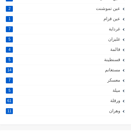
عين تموشنت
2
عين قزام
1
غرداية
7
غليزان
5
قالمة
4
قسنطينة
5
مستغانم
14
معسكر
7
ميلة
5
ورقلة
61
وهران
11