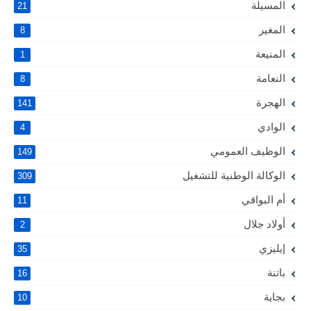
المسيلة
21
المغير
8
المنيعة
1
النعامة
8
الهجرة
141
الوادي
4
الوظيف العمومي
149
الوكالة الوطنية للتشغيل
309
أم البواقي
11
أولاد جلال
2
إيليزي
35
باتنة
16
بجاية
10