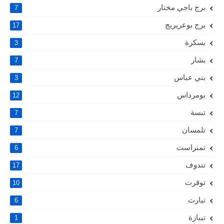
برج باجي مختار
7
برج بوعريريج
17
بسكرة
3
بشار
7
بني عباس
3
بومرداس
12
تبسة
7
تلمسان
7
تمنراست
6
تندوف
17
توقرت
10
تيارت
6
تيبازة
1