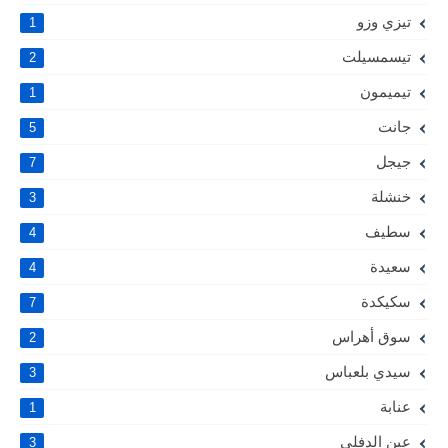
تيزي وزو
1
تيسمسيلت
2
تيميمون
1
جانت
5
جيجل
7
خنشلة
3
سطيف
4
سعيدة
4
سكيكدة
7
سوق أهراس
2
سيدي بلعباس
3
عنابة
1
عين الدفلى
3