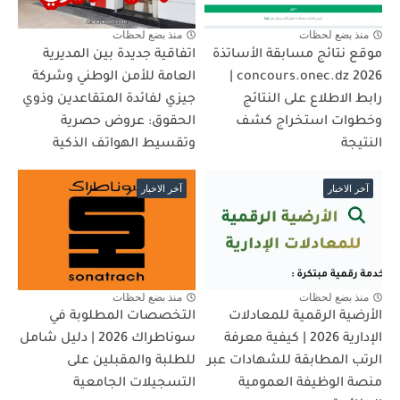
منذ بضع لحظات
منذ بضع لحظات
موقع نتائج مسابقة الأساتذة
اتفاقية جديدة بين المديرية
2026 concours.onec.dz |
العامة للأمن الوطني وشركة
رابط الاطلاع على النتائج
جيزي لفائدة المتقاعدين وذوي
وخطوات استخراج كشف
الحقوق: عروض حصرية
النتيجة
وتقسيط الهواتف الذكية
آخر الاخبار
آخر الاخبار
منذ بضع لحظات
منذ بضع لحظات
الأرضية الرقمية للمعادلات
التخصصات المطلوبة في
الإدارية 2026 | كيفية معرفة
سوناطراك 2026 | دليل شامل
الرتب المطابقة للشهادات عبر
للطلبة والمقبلين على
منصة الوظيفة العمومية
التسجيلات الجامعية