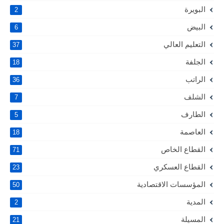
البويرة
2
البيض
6
التعليم العالي
37
الجلفة
18
الراتب
36
الشلف
7
الطارف
5
العاصمة
18
القطاع الخاص
71
القطاع العسكري
23
المؤسسات الاقتصادية
50
المدية
2
المسيلة
21