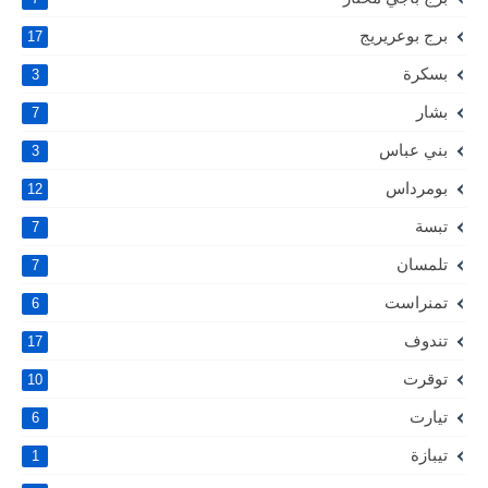
برج بوعريريج
17
بسكرة
3
بشار
7
بني عباس
3
بومرداس
12
تبسة
7
تلمسان
7
تمنراست
6
تندوف
17
توقرت
10
تيارت
6
تيبازة
1