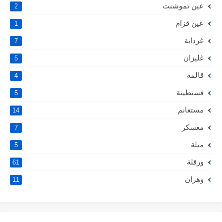
عين تموشنت
2
عين قزام
1
غرداية
7
غليزان
5
قالمة
4
قسنطينة
5
مستغانم
14
معسكر
7
ميلة
5
ورقلة
61
وهران
11