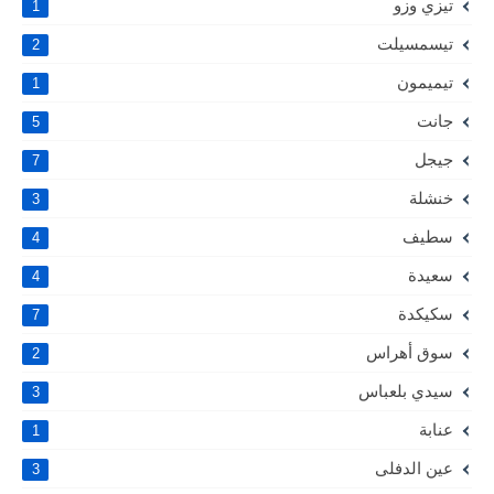
تيزي وزو
1
تيسمسيلت
2
تيميمون
1
جانت
5
جيجل
7
خنشلة
3
سطيف
4
سعيدة
4
سكيكدة
7
سوق أهراس
2
سيدي بلعباس
3
عنابة
1
عين الدفلى
3