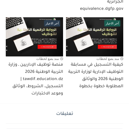
الجزائرية
equivalence.dgfp.gov
آخر الاخبار
آخر الاخبار
منذ بضع لحظات
منذ بضع لحظات
كيفية التسجيل في مسابقة
منصة توظيف الإداريين ـ وزارة
التوظيف الإدارية لوزارة التربية
التربية الوطنية 2026
الوطنية 2026 والوثائق
tawdif.education.dz |
المطلوبة خطوة بخطوة
التسجيل، الشروط، الوثائق
وموعد الاختبارات
تعليقات