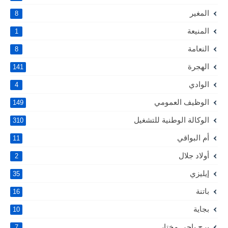
المغير
8
المنيعة
1
النعامة
8
الهجرة
141
الوادي
4
الوظيف العمومي
149
الوكالة الوطنية للتشغيل
310
أم البواقي
11
أولاد جلال
2
إيليزي
35
باتنة
16
بجاية
10
برج باجي مختار
7