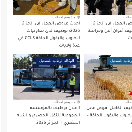
حظات
منذ بضع لحظات
 العمل في الجزائر
أحدث عروض العمل في الجزائر
 توظيف أعوان أمن وحراسة
2026: توظيف لدى تعاونيات
ت
الحبوب والبقول الجافة CCLS في
عدة ولايات
لوطنية للتشغيل
الوكالة الوطنية للتشغيل
حظات
منذ بضع لحظات
ظيف الكامل: فرص عمل
ااعلان توظيف بالمؤسسة
لحبوب والبقول الجافة –
العمومية للنقل الحضري والشبه
الحضري – الجزائر 2026