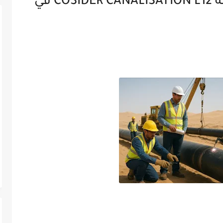
📢 إعلان توظيف جديد بشركة COSIDER CANALISATION L12 في