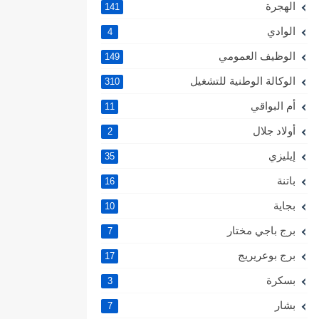
الهجرة
141
الوادي
4
الوظيف العمومي
149
الوكالة الوطنية للتشغيل
310
أم البواقي
11
أولاد جلال
2
إيليزي
35
باتنة
16
بجاية
10
برج باجي مختار
7
برج بوعريريج
17
بسكرة
3
بشار
7