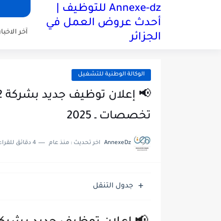
Annexe-dz للتوظيف |
أحدث عروض العمل في
آخر الاخبار
الجزائر
الوكالة الوطنية للتشغيل
تخصصات ـ 2025
AnnexeDz
اخر تحديث :
منذ عام
4 دقائق للقراءة
جدول التنقل