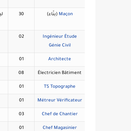
Maçon
(بنّاء)
30
لي
02
Ingénieur Étude
Génie Civil
01
Architecte
08
Électricien Bâtiment
01
TS Topographe
01
Métreur Vérificateur
03
Chef de Chantier
01
Chef Magasinier