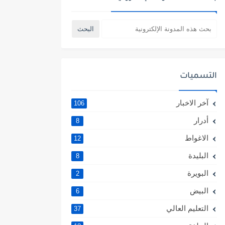
التسميات
آخر الاخبار
106
أدرار
8
الاغواط
12
البليدة
8
البويرة
2
البيض
6
التعليم العالي
37