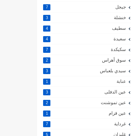
جيجل
7
خنشلة
3
سطيف
4
سعيدة
4
سكيكدة
7
سوق أهراس
2
سيدي بلعباس
3
عنابة
1
عين الدفلى
3
عين تموشنت
2
عين قزام
1
غرداية
7
غليزان
5