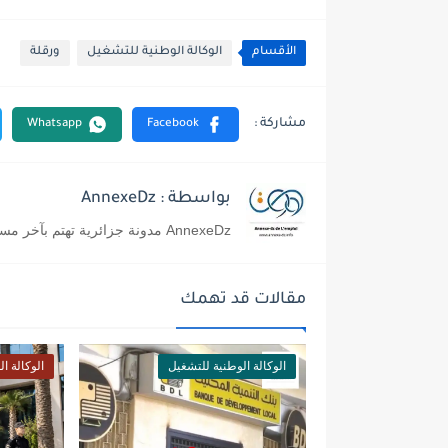
الأقسام
الوكالة الوطنية للتشغيل
ورقلة
بواسطة : AnnexeDz
AnnexeDz مدونة جزائرية تهتم بآخر مستجدات التوظيف في القطاع الخاص و العمومي بالجزائر
مقالات قد تهمك
الوكالة الوطنية للتشغيل
الوكالة ا