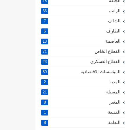
الجلفة
18
الراتب
36
الشلف
7
الطارف
5
العاصمة
18
القطاع الخاص
71
القطاع العسكري
23
المؤسسات الاقتصادية
50
المدية
2
المسيلة
21
المغير
8
المنيعة
1
النعامة
8