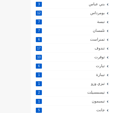
بني عباس
3
بومرداس
12
تبسة
7
تلمسان
7
تمنراست
6
تندوف
17
توقرت
10
تيارت
6
تيبازة
1
تيزي وزو
1
تيسمسيلت
2
تيميمون
1
جانت
5