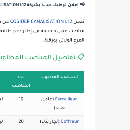
📢 إعلان توظيف جديد بشركة COSIDER CANALISATION L12 – ولاية بورڨلة 2025
 بعدة
COSIDER CANALISATION L12
تعلن
مل مختلفة في إطار دعم طاقمها لسنة
.
الفرع الولائي بورڨلة
 تفاصيل المناصب المطلوبة:
عدد
المنصب المطلوب
المناصب
اه
10
(عامل
Ferrailleur
حديد)
اه
20
(نجار بناء)
Coffreur