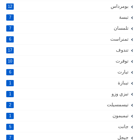
بومرداس
12
تبسة
7
تلمسان
7
تمنراست
6
تندوف
17
توقرت
10
تيارت
6
تيبازة
1
تيزي وزو
1
تيسمسيلت
2
تيميمون
1
جانت
5
جيجل
7