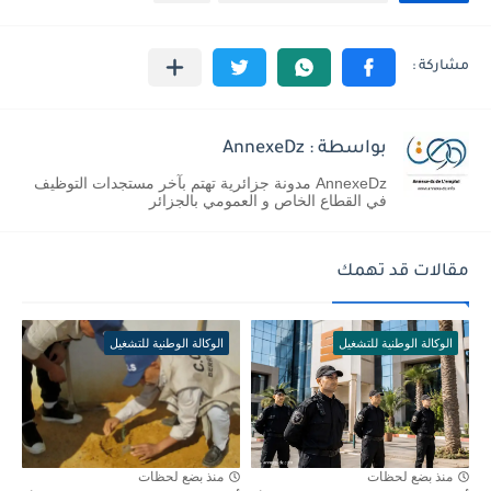
بواسطة : AnnexeDz
AnnexeDz مدونة جزائرية تهتم بآخر مستجدات التوظيف
في القطاع الخاص و العمومي بالجزائر
مقالات قد تهمك
الوكالة الوطنية للتشغيل
الوكالة الوطنية للتشغيل
منذ بضع لحظات
منذ بضع لحظات