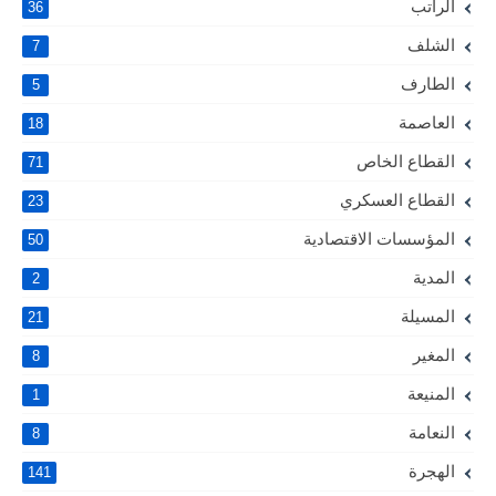
الراتب
36
الشلف
7
الطارف
5
العاصمة
18
القطاع الخاص
71
القطاع العسكري
23
المؤسسات الاقتصادية
50
المدية
2
المسيلة
21
المغير
8
المنيعة
1
النعامة
8
الهجرة
141