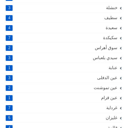
خنشلة
3
سطيف
4
سعيدة
4
سكيكدة
7
سوق أهراس
2
سيدي بلعباس
3
عنابة
1
عين الدفلى
3
عين تموشنت
2
عين قزام
1
غرداية
7
غليزان
5
قالمة
4