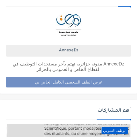
AnnexeDz
AnnexeDz مدونة جزائرية تهتم بآخر مستجدات التوظيف في
القطاع الخاص و العمومي بالجزائر
عرض الملف الشخصي الكامل الخاص بي
أهم المشاركات
الوظيف العمومي