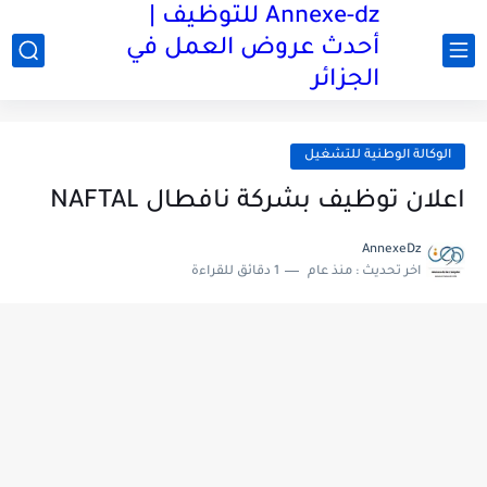
Annexe-dz للتوظيف |
أحدث عروض العمل في
الجزائر
الوكالة الوطنية للتشغيل
اعلان توظيف بشركة نافطال NAFTAL
AnnexeDz
اخر تحديث :
منذ عام
1 دقائق للقراءة