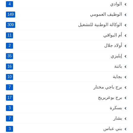
الوادي
4
الوظيف العمومي
149
الوكالة الوطنية للتشغيل
309
أم البواقي
11
أولاد جلال
2
إيليزي
35
باتنة
16
بجاية
10
برج باجي مختار
7
برج بوعريريج
17
بسكرة
3
بشار
7
بني عباس
3