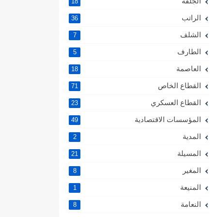
الجلفة
18
الراتب
36
الشلف
7
الطارف
5
العاصمة
18
القطاع الخاص
71
القطاع العسكري
23
المؤسسات الاقتصادية
49
المدية
2
المسيلة
21
المغير
8
المنيعة
1
النعامة
8