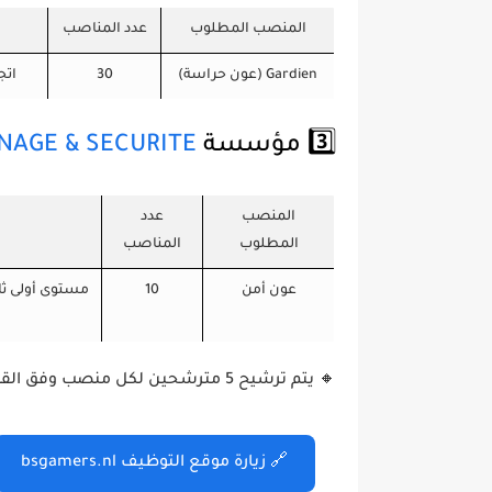
المنصب المطلوب
عدد المناصب
Gardien (عون حراسة)
30
اتج
3️⃣ مؤسسة
NAGE & SECURITE
المنصب
عدد
المطلوب
المناصب
عون أمن
10
🔸 يتم ترشيح
5 مترشحين لكل منصب
وفق القو
🔗 زيارة موقع التوظيف bsgamers.nl