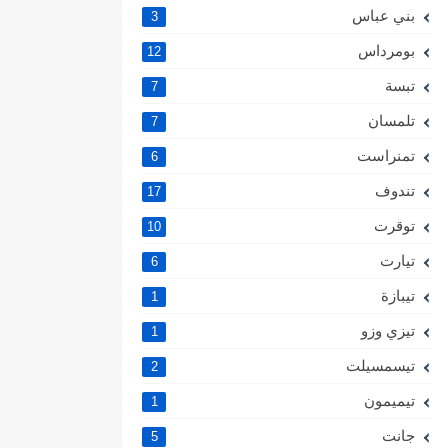
بني عباس
3
بومرداس
12
تبسة
7
تلمسان
7
تمنراست
6
تندوف
17
توقرت
10
تيارت
6
تيبازة
1
تيزي وزو
1
تيسمسيلت
2
تيميمون
1
جانت
5