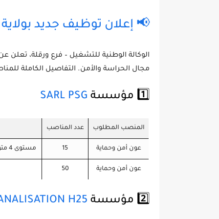
📢 إعلان توظيف جديد بولاية ورقلة – 21 أ
الوكالة الوطنية للتشغيل – فرع ورقلة، تعلن
مجال الحراسة والأمن. التفاصيل الكاملة للمنا
1️⃣ مؤسسة
SARL PSG
المنصب المطلوب
عدد المناصب
عون أمن وحماية
15
مستوى 4 متوسط، لياقة بدنية جيدة، السن بين 25 و45 سنة، طول لا يقل عن 1.70 م.
عون أمن وحماية
50
2️⃣ مؤسسة
ANALISATION H25