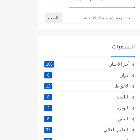
التسميات
آخر الاخبار
106
أدرار
8
الاغواط
12
البليدة
8
البويرة
2
البيض
6
التعليم العالي
37