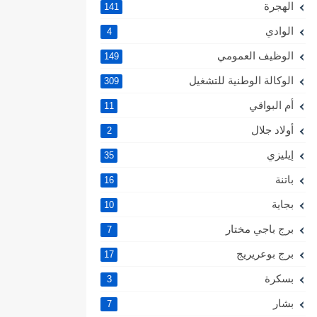
الهجرة
141
الوادي
4
الوظيف العمومي
149
الوكالة الوطنية للتشغيل
309
أم البواقي
11
أولاد جلال
2
إيليزي
35
باتنة
16
بجاية
10
برج باجي مختار
7
برج بوعريريج
17
بسكرة
3
بشار
7