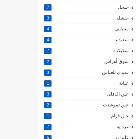
جيجل
7
خنشلة
3
سطيف
4
سعيدة
4
سكيكدة
7
سوق أهراس
2
سيدي بلعباس
3
عنابة
1
عين الدفلى
3
عين تموشنت
2
عين قزام
1
غرداية
7
غليزان
5