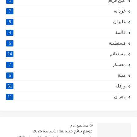
عين قزام
1
غرداية
7
غليزان
5
قالمة
4
قسنطينة
5
مستغانم
14
معسكر
7
ميلة
5
ورقلة
61
وهران
11
منذ بضع ايام
موقع نتائج مسابقة الأساتذة 2026