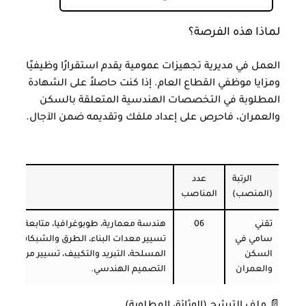
لماذا هذه الفرصة؟
العمل في مديرية تجهيزات عمومية يقدم استقرارًا وظيفيًا
ومزايا موظفي القطاع العام. إذا كنت حاصلاً على الشهادة
المطلوبة في التخصصات الهندسية المتعلقة بالسكن
والعمران، فاحرص على إعداد ملفك وتقديمه ضمن الآجال.
الم
الرتبة
عدد
(المنصب)
المناصب
تقني
06
هندسة معمارية، طوبوغرافيا، متابعة الأشغال
سامي في
تسيير معدات البناء، الطرق والشبكات، رسم
السكن
المسلحة، التبريد والتكييف، تسيير مركزي ل
والعمران
التصميم الهندسي.
📄 ملف الترشح (الوثائق المطلوبة)