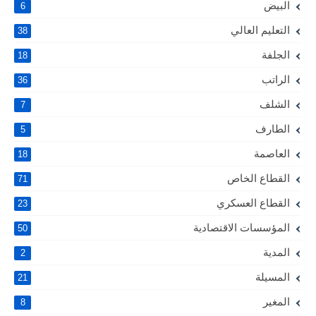
البيض
6
التعليم العالي
38
الجلفة
18
الراتب
36
الشلف
7
الطارف
5
العاصمة
18
القطاع الخاص
71
القطاع العسكري
23
المؤسسات الاقتصادية
50
المدية
2
المسيلة
21
المغير
8