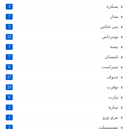
بسكرة
3
بشار
7
بني عباس
3
بومرداس
12
تبسة
7
تلمسان
7
تمنراست
6
تندوف
17
توقرت
10
تيارت
6
تيبازة
1
تيزي وزو
1
تيسمسيلت
2