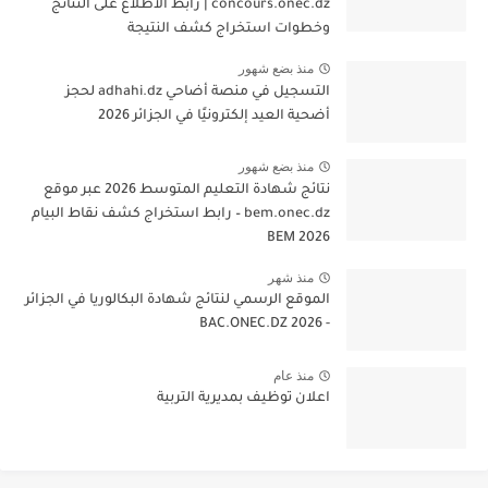
concours.onec.dz | رابط الاطلاع على النتائج
وخطوات استخراج كشف النتيجة
منذ بضع شهور
التسجيل في منصة أضاحي adhahi.dz لحجز
أضحية العيد إلكترونيًا في الجزائر 2026
منذ بضع شهور
نتائج شهادة التعليم المتوسط 2026 عبر موقع
bem.onec.dz – رابط استخراج كشف نقاط البيام
BEM 2026
منذ شهر
الموقع الرسمي لنتائج شهادة البكالوريا في الجزائر
- 2026 BAC.ONEC.DZ
منذ عام
اعلان توظيف بمديرية التربية