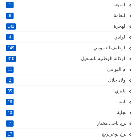
المنيعة
1
النعامة
8
الهجرة
141
الوادي
4
الوظيف العمومي
149
الوكالة الوطنية للتشغيل
310
أم البواقي
11
أولاد جلال
2
إيليزي
35
باتنة
16
بجاية
10
برج باجي مختار
7
برج بوعريريج
17