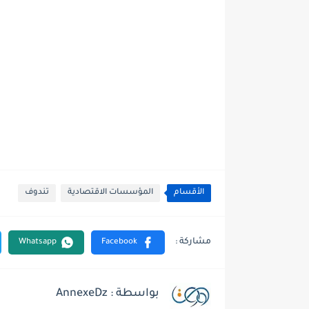
الأقسام
المؤسسات الاقتصادية
تندوف
بواسطة : AnnexeDz