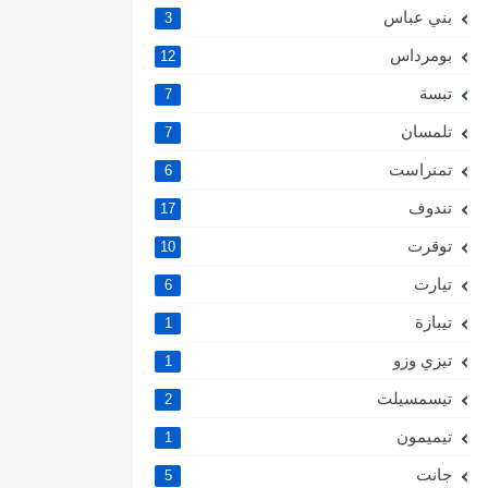
بني عباس
3
بومرداس
12
تبسة
7
تلمسان
7
تمنراست
6
تندوف
17
توقرت
10
تيارت
6
تيبازة
1
تيزي وزو
1
تيسمسيلت
2
تيميمون
1
جانت
5