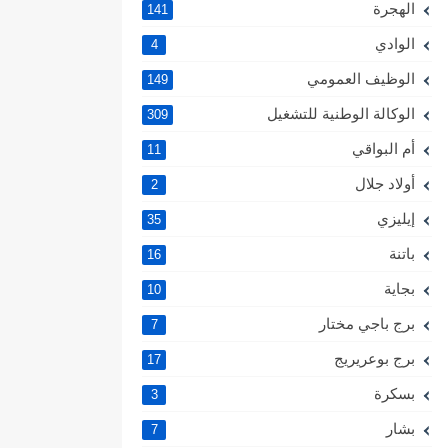
الهجرة
141
الوادي
4
الوظيف العمومي
149
الوكالة الوطنية للتشغيل
309
أم البواقي
11
أولاد جلال
2
إيليزي
35
باتنة
16
بجاية
10
برج باجي مختار
7
برج بوعريريج
17
بسكرة
3
بشار
7