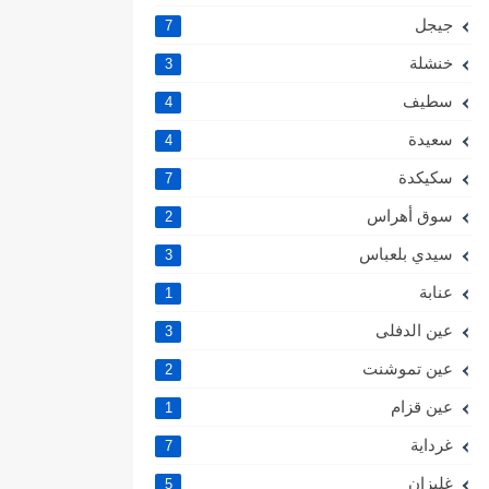
جيجل
7
خنشلة
3
سطيف
4
سعيدة
4
سكيكدة
7
سوق أهراس
2
سيدي بلعباس
3
عنابة
1
عين الدفلى
3
عين تموشنت
2
عين قزام
1
غرداية
7
غليزان
5