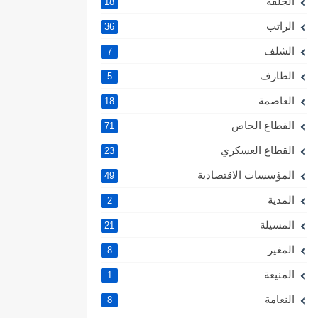
الجلفة
18
الراتب
36
الشلف
7
الطارف
5
العاصمة
18
القطاع الخاص
71
القطاع العسكري
23
المؤسسات الاقتصادية
49
المدية
2
المسيلة
21
المغير
8
المنيعة
1
النعامة
8