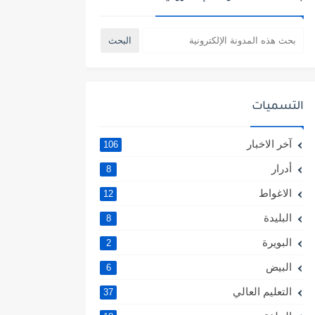
التسميات
آخر الاخبار
106
أدرار
8
الاغواط
12
البليدة
8
البويرة
2
البيض
6
التعليم العالي
37