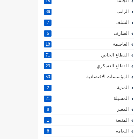
الجلفة
18
الراتب
36
الشلف
7
الطارف
5
العاصمة
18
القطاع الخاص
71
القطاع العسكري
23
المؤسسات الاقتصادية
50
المدية
2
المسيلة
21
المغير
8
المنيعة
1
النعامة
8