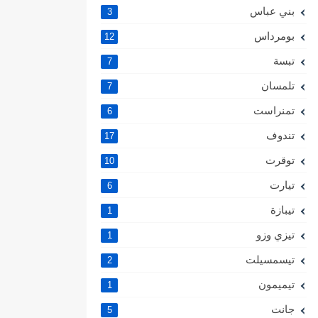
بني عباس
3
بومرداس
12
تبسة
7
تلمسان
7
تمنراست
6
تندوف
17
توقرت
10
تيارت
6
تيبازة
1
تيزي وزو
1
تيسمسيلت
2
تيميمون
1
جانت
5