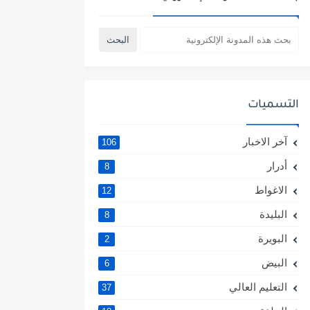
التسميات
آخر الاخبار
106
أدرار
8
الاغواط
12
البليدة
8
البويرة
2
البيض
6
التعليم العالي
37