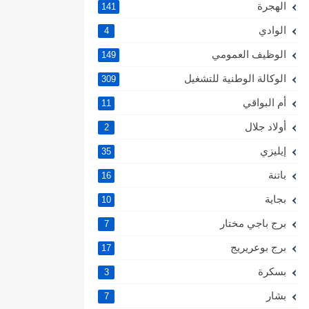
الهجرة
141
الوادي
4
الوظيف العمومي
149
الوكالة الوطنية للتشغيل
309
أم البواقي
11
أولاد جلال
2
إيليزي
35
باتنة
16
بجاية
10
برج باجي مختار
7
برج بوعريريج
17
بسكرة
3
بشار
7