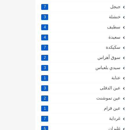
جيجل
7
خنشلة
3
سطيف
4
سعيدة
4
سكيكدة
7
سوق أهراس
2
سيدي بلعباس
3
عنابة
1
عين الدفلى
3
عين تموشنت
2
عين قزام
1
غرداية
7
غليزان
5