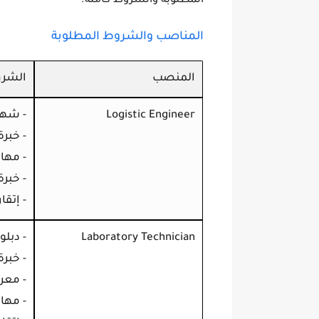
المطلوبة والشروط كاملة.
المناصب والشروط المطلوبة
المنصب
الشرو
Logistic Engineer
- شها
- خبرة 8–12 سنة في لوجستيك مشاريع النفط
- مها
- خبرة
- إتقا
Laboratory Technician
- دبلو
- خبرة 10+ سنوات في مختبرات النفط 
- معر
- مهار