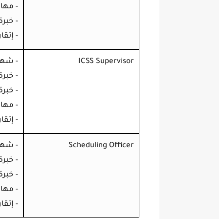
- مها
- خبرة
- إتقا
ICSS Supervisor
- شها
- خبرة 10+ سنوات في أنظمة ICSS و DCS
- خبر
- مها
- إتقا
Scheduling Officer
- شها
- خبرة 5–8 سنوات في التخطيط لمشاريع النفط
- خبرة مت
- مها
- إتقا