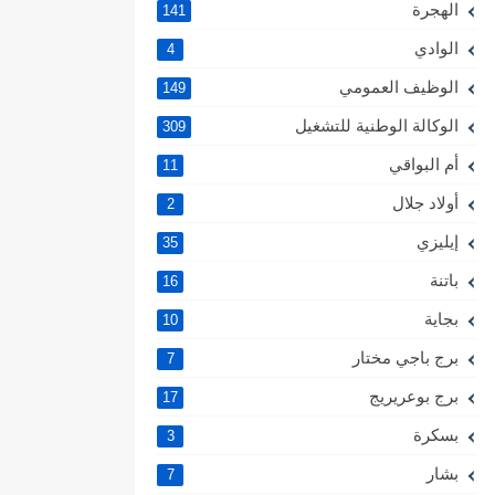
الهجرة
141
الوادي
4
الوظيف العمومي
149
الوكالة الوطنية للتشغيل
309
أم البواقي
11
أولاد جلال
2
إيليزي
35
باتنة
16
بجاية
10
برج باجي مختار
7
برج بوعريريج
17
بسكرة
3
بشار
7