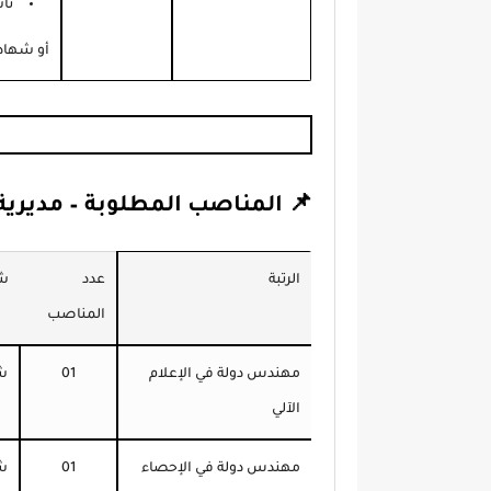
نا
أو شهادة تكو
📌 المناصب المطلوبة – مديرية ا
الرتبة
عدد
شر
المناصب
مهندس دولة في الإعلام
01
شه
الآلي
مهندس دولة في الإحصاء
01
شه