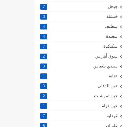
جيجل
7
خنشلة
3
سطيف
4
سعيدة
4
سكيكدة
7
سوق أهراس
2
سيدي بلعباس
3
عنابة
1
عين الدفلى
3
عين تموشنت
2
عين قزام
1
غرداية
7
غليزان
5