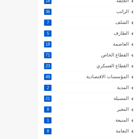
الجلفة
18
الراتب
36
الشلف
7
الطارف
5
العاصمة
18
القطاع الخاص
71
القطاع العسكري
23
المؤسسات الاقتصادية
49
المدية
2
المسيلة
21
المغير
8
المنيعة
1
النعامة
8