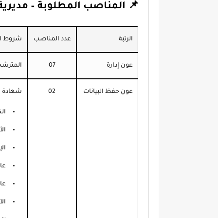
📌 المناصب المطلوبة – مديرية ا
الرتبة
عدد المناصب
شروط ال
عون إدارة
07
المترشحو
عون حفظ البيانات
02
شهادة ال
الك
الأ
الإ
عا
عا
الآ