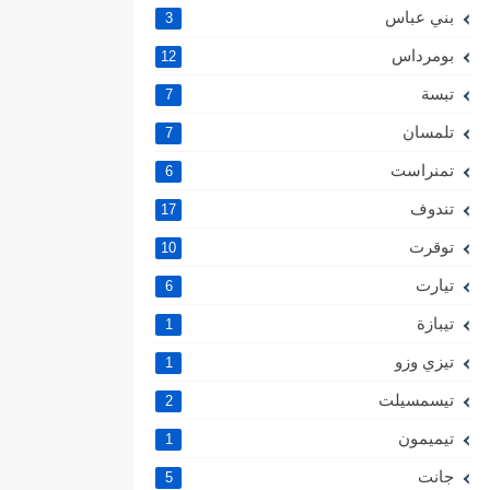
بني عباس
3
بومرداس
12
تبسة
7
تلمسان
7
تمنراست
6
تندوف
17
توقرت
10
تيارت
6
تيبازة
1
تيزي وزو
1
تيسمسيلت
2
تيميمون
1
جانت
5