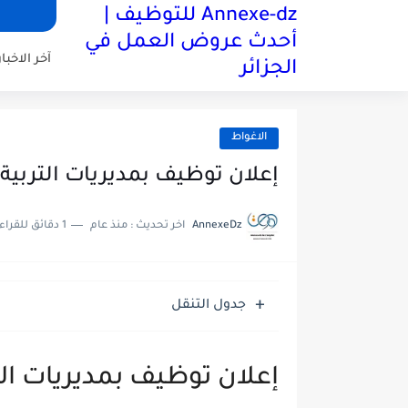
Annexe-dz للتوظيف |
أحدث عروض العمل في
آخر الاخبار
الجزائر
الاغواط
إعلان توظيف بمديريات التربية (ف
AnnexeDz
اخر تحديث :
منذ عام
1 دقائق للقراءة
جدول التنقل
إعلان توظيف بمديريات التربي