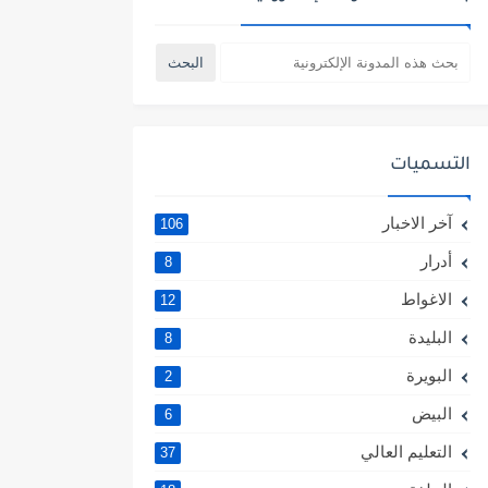
التسميات
آخر الاخبار
106
أدرار
8
الاغواط
12
البليدة
8
البويرة
2
البيض
6
التعليم العالي
37