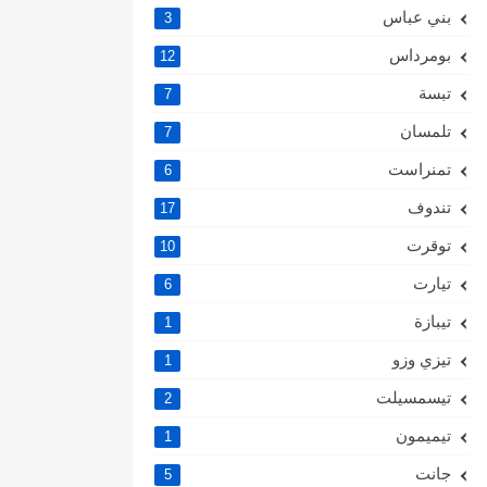
بني عباس
3
بومرداس
12
تبسة
7
تلمسان
7
تمنراست
6
تندوف
17
توقرت
10
تيارت
6
تيبازة
1
تيزي وزو
1
تيسمسيلت
2
تيميمون
1
جانت
5