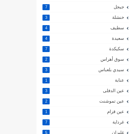
جيجل
7
خنشلة
3
سطيف
4
سعيدة
4
سكيكدة
7
سوق أهراس
2
سيدي بلعباس
3
عنابة
1
عين الدفلى
3
عين تموشنت
2
عين قزام
1
غرداية
7
غليزان
5