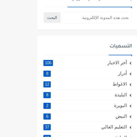
التسميات
آخر الاخبار
106
أدرار
8
الاغواط
12
البليدة
8
البويرة
2
البيض
6
التعليم العالي
37