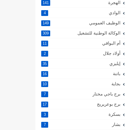
الهجرة
141
الوادي
4
الوظيف العمومي
149
الوكالة الوطنية للتشغيل
309
أم البواقي
11
أولاد جلال
2
إيليزي
35
باتنة
16
بجاية
10
برج باجي مختار
7
برج بوعريريج
17
بسكرة
3
بشار
7