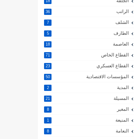
الجلفة
18
الراتب
36
الشلف
7
الطارف
5
العاصمة
18
القطاع الخاص
71
القطاع العسكري
23
المؤسسات الاقتصادية
50
المدية
2
المسيلة
21
المغير
8
المنيعة
1
النعامة
8