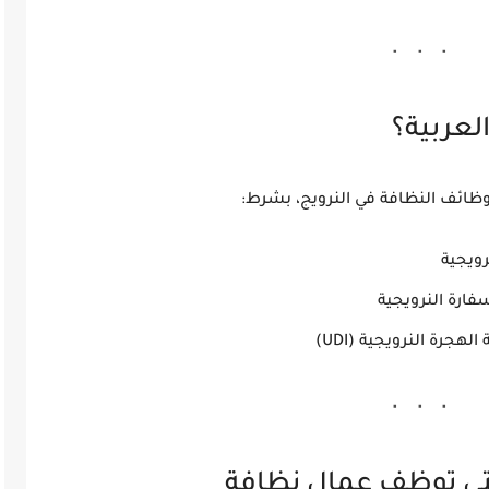
لعربية؟
وظائف النظافة في النرويج، بشرط:
ويجية
ارة النرويجية
جرة النرويجية (UDI)
تي توظف عمال نظافة