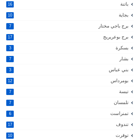
باتنة
16
بجاية
10
برج باجي مختار
7
برج بوعريريج
17
بسكرة
3
بشار
7
بني عباس
3
بومرداس
12
تبسة
7
تلمسان
7
تمنراست
6
تندوف
17
توقرت
10