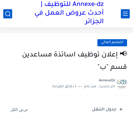
Annexe-dz للتوظيف |
أحدث عروض العمل في
الجزائر
التعليم العالي
📢 إعلان توظيف اساتذة مساعدين
قسم "ب"
AnnexeDz
اخر تحديث :
منذ عام
1 دقائق للقراءة
جدول التنقل