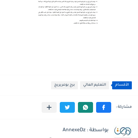
الأقسام
التعليم العالي
برج بوعريريج
بواسطة : AnnexeDz