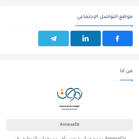
مواقع التواصل الإجتماعي
من أنا
AnnexeDz
AnnexeDz مدونة جزائرية تهتم بآخر مستجدات التوظيف في