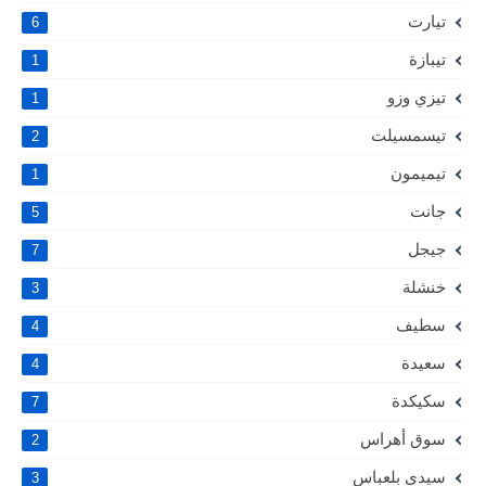
تيارت
6
تيبازة
1
تيزي وزو
1
تيسمسيلت
2
تيميمون
1
جانت
5
جيجل
7
خنشلة
3
سطيف
4
سعيدة
4
سكيكدة
7
سوق أهراس
2
سيدي بلعباس
3