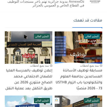
AnnexeDz مدونة جزائرية تهتم بآخر مستجدات التوظيف
في القطاع الخاص و العمومي بالجزائر
مقالات قد تهمك
التعليم العالي
التعليم العالي
منذ بضع لحظات
منذ بضع لحظات
مسابقة توظيف الأساتذة
إعلان توظيف بالمدرسة العليا
المساعدين بجامعة العلوم
للضمان الاجتماعي محمد
والتكنولوجيا باب الزوار USTHB
الصالح منتوري 2026 عن
2026 – 73 منصبًا
طريق التكفل بعد عملية النقل
التعليم العالي
التعليم العالي