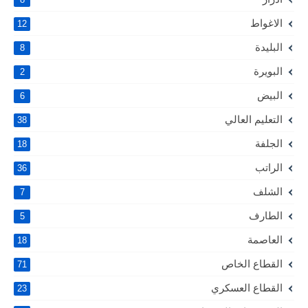
الاغواط
12
البليدة
8
البويرة
2
البيض
6
التعليم العالي
38
الجلفة
18
الراتب
36
الشلف
7
الطارف
5
العاصمة
18
القطاع الخاص
71
القطاع العسكري
23