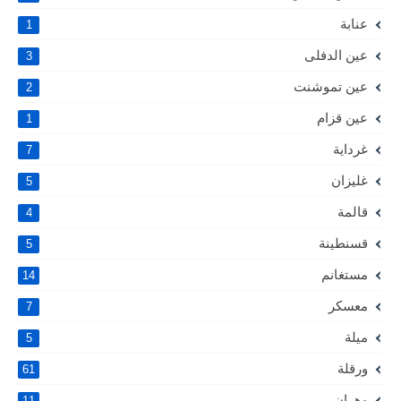
عنابة
1
عين الدفلى
3
عين تموشنت
2
عين قزام
1
غرداية
7
غليزان
5
قالمة
4
قسنطينة
5
مستغانم
14
معسكر
7
ميلة
5
ورقلة
61
وهران
11