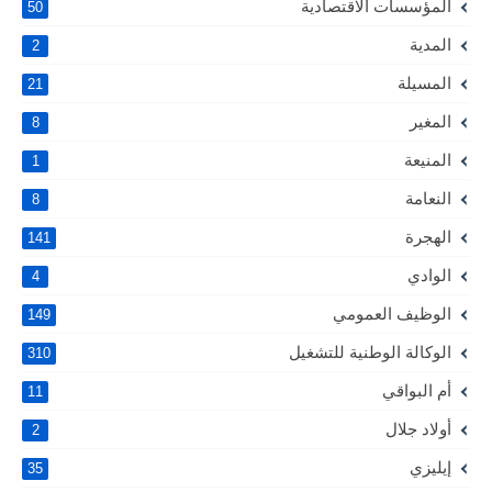
المؤسسات الاقتصادية
50
المدية
2
المسيلة
21
المغير
8
المنيعة
1
النعامة
8
الهجرة
141
الوادي
4
الوظيف العمومي
149
الوكالة الوطنية للتشغيل
310
أم البواقي
11
أولاد جلال
2
إيليزي
35