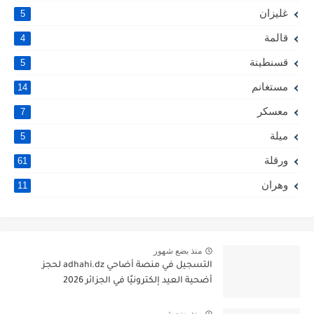
غليزان
5
قالمة
4
قسنطينة
5
مستغانم
14
معسكر
7
ميلة
5
ورقلة
61
وهران
11
منذ بضع شهور
التسجيل في منصة أضاحي adhahi.dz لحجز
أضحية العيد إلكترونيًا في الجزائر 2026
منذ بضع شهور