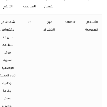
التعيين
المناصب
الترشح
الأشغال
Sableur
عين
08
شهادة في
العمومية
الخضراء
الاختصاص،
سن 25
سنة فما
فوق،
تسوية
الوضعية
تجاه الخدمة
الوطنية،
الإقامة
بعين
الخضراء