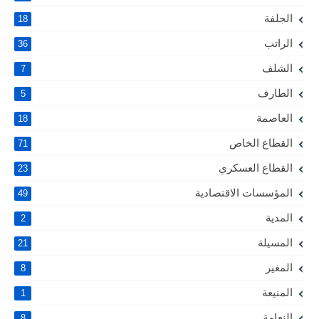
الجلفة
18
الراتب
36
الشلف
7
الطارف
5
العاصمة
18
القطاع الخاص
71
القطاع العسكري
23
المؤسسات الاقتصادية
49
المدية
2
المسيلة
21
المغير
8
المنيعة
1
النعامة
8