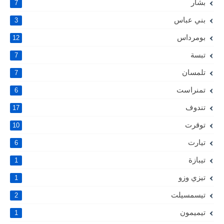
بشار
7
بني عباس
3
بومرداس
12
تبسة
7
تلمسان
7
تمنراست
6
تندوف
17
توقرت
10
تيارت
6
تيبازة
1
تيزي وزو
1
تيسمسيلت
2
تيميمون
1