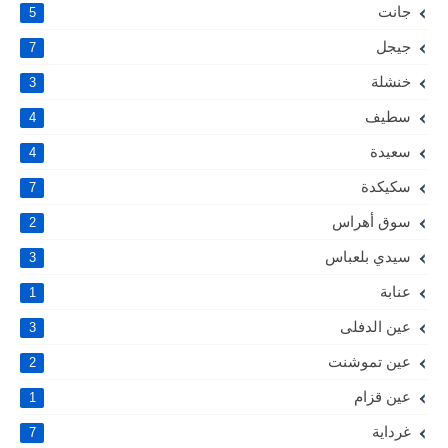
جانت
5
جيجل
7
خنشلة
3
سطيف
4
سعيدة
4
سكيكدة
7
سوق أهراس
2
سيدي بلعباس
3
عنابة
1
عين الدفلى
3
عين تموشنت
2
عين قزام
1
غرداية
7