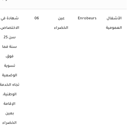
الأشغال
Enrobeurs
عين
06
شهادة في
العمومية
الخضراء
الاختصاص،
سن 25
سنة فما
فوق،
تسوية
الوضعية
تجاه الخدمة
الوطنية،
الإقامة
بعين
الخضراء