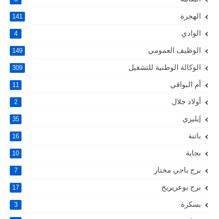
الهجرة
141
الوادي
4
الوظيف العمومي
149
الوكالة الوطنية للتشغيل
309
أم البواقي
11
أولاد جلال
2
إيليزي
35
باتنة
16
بجاية
10
برج باجي مختار
7
برج بوعريريج
17
بسكرة
3