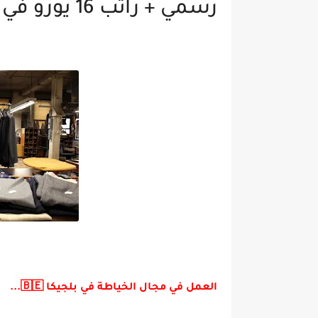
رسمي + راتب 16 يورو في الساعة + سكن متوفر
العمل في مجال الخياطة في بلجيكا 🇧🇪...