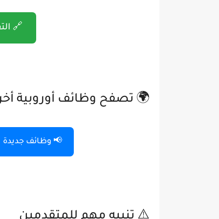
🔗 الت
🌍 تصفح وظائف أوروبية أخ
📢 وظائف جديدة
⚠️ تنبيه مهم للمتقدمين