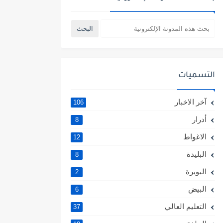
التسميات
آخر الاخبار
106
أدرار
8
الاغواط
12
البليدة
8
البويرة
2
البيض
6
التعليم العالي
37