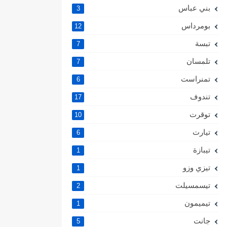
بني عباس
3
بومرداس
12
تبسة
7
تلمسان
7
تمنراست
6
تندوف
17
توقرت
10
تيارت
6
تيبازة
1
تيزي وزو
1
تيسمسيلت
2
تيميمون
1
جانت
5