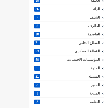
الجلفة
18
الراتب
36
الشلف
7
الطارف
5
العاصمة
18
القطاع الخاص
71
القطاع العسكري
23
المؤسسات الاقتصادية
50
المدية
2
المسيلة
21
المغير
8
المنيعة
1
النعامة
8