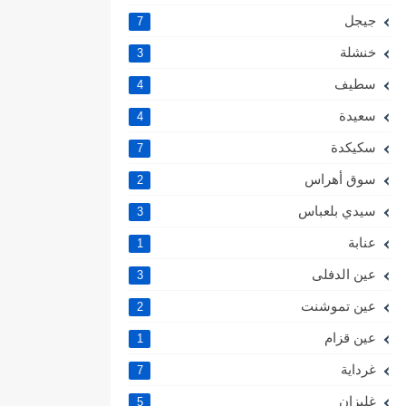
جيجل
7
خنشلة
3
سطيف
4
سعيدة
4
سكيكدة
7
سوق أهراس
2
سيدي بلعباس
3
عنابة
1
عين الدفلى
3
عين تموشنت
2
عين قزام
1
غرداية
7
غليزان
5