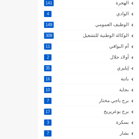
الهجرة
141
الوادي
4
الوظيف العمومي
149
الوكالة الوطنية للتشغيل
309
أم البواقي
11
أولاد جلال
2
إيليزي
35
باتنة
16
بجاية
10
برج باجي مختار
7
برج بوعريريج
17
بسكرة
3
بشار
7