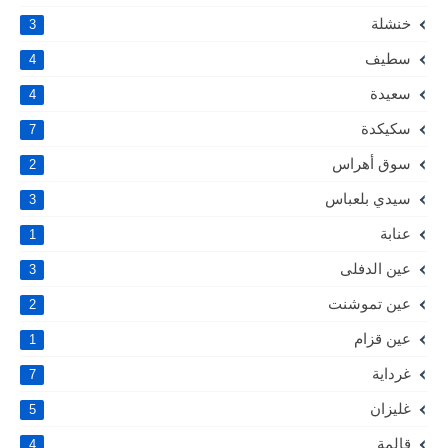
خنشلة
3
سطيف
4
سعيدة
4
سكيكدة
7
سوق أهراس
2
سيدي بلعباس
3
عنابة
1
عين الدفلى
3
عين تموشنت
2
عين قزام
1
غرداية
7
غليزان
5
قالمة
4