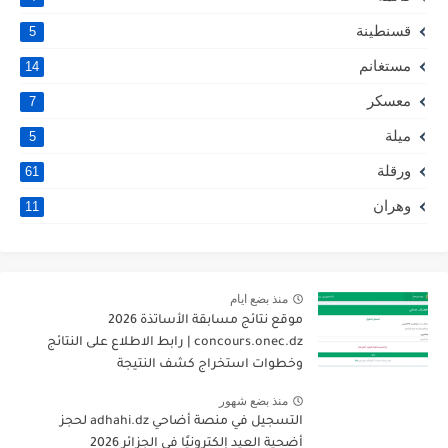
قسنطينة
5
مستغانم
14
معسكر
7
ميلة
5
ورقلة
61
وهران
11
منذ بضع ايام
موقع نتائج مسابقة الأساتذة 2026
concours.onec.dz | رابط الاطلاع على النتائج
وخطوات استخراج كشف النتيجة
منذ بضع شهور
التسجيل في منصة أضاحي adhahi.dz لحجز
أضحية العيد إلكترونيًا في الجزائر 2026