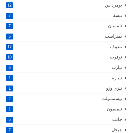
بومرداس
12
تبسة
7
تلمسان
7
تمنراست
6
تندوف
17
توقرت
10
تيارت
6
تيبازة
1
تيزي وزو
1
تيسمسيلت
2
تيميمون
1
جانت
5
جيجل
7