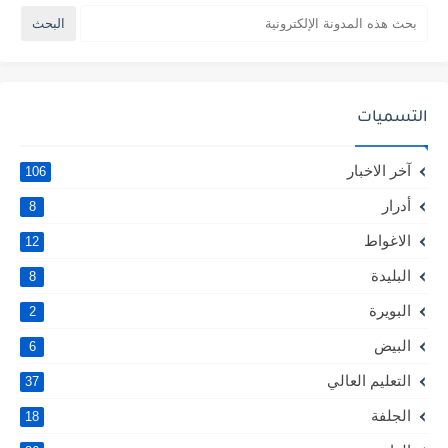
التسميات
آخر الاخبار
106
أدرار
8
الاغواط
12
البليدة
8
البويرة
2
البيض
6
التعليم العالي
37
الجلفة
18