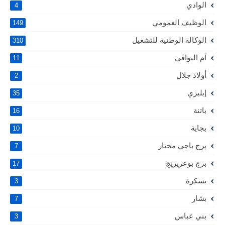
الوادي
4
الوظيف العمومي
149
الوكالة الوطنية للتشغيل
310
أم البواقي
11
أولاد جلال
2
إيليزي
35
باتنة
16
بجاية
10
برج باجي مختار
7
برج بوعريريج
17
بسكرة
3
بشار
7
بني عباس
3