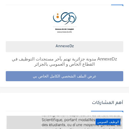
AnnexeDz
AnnexeDz مدونة جزائرية تهتم بآخر مستجدات التوظيف في
القطاع الخاص و العمومي بالجزائر
عرض الملف الشخصي الكامل الخاص بي
أهم المشاركات
الوظيف العمومي