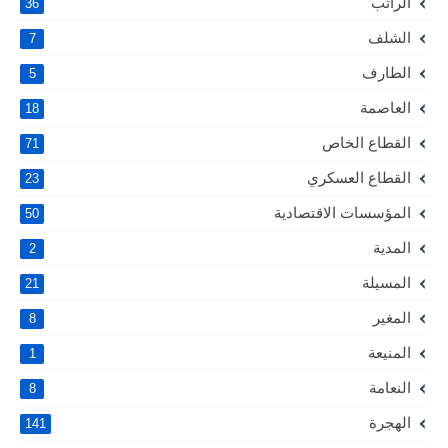
الراتب
36
الشلف
7
الطارف
5
العاصمة
18
القطاع الخاص
71
القطاع العسكري
23
المؤسسات الاقتصادية
50
المدية
2
المسيلة
21
المغير
8
المنيعة
1
النعامة
8
الهجرة
141