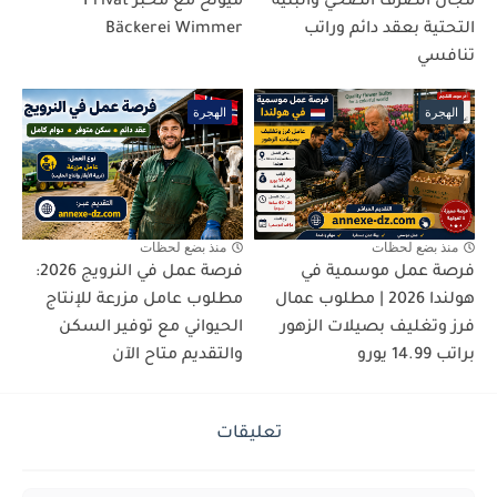
مجال الصرف الصحي والبنية
ميونخ مع مخبز Privat
التحتية بعقد دائم وراتب
Bäckerei Wimmer
تنافسي
الهجرة
الهجرة
منذ بضع لحظات
منذ بضع لحظات
فرصة عمل موسمية في
فرصة عمل في النرويج 2026:
هولندا 2026 | مطلوب عمال
مطلوب عامل مزرعة للإنتاج
فرز وتغليف بصيلات الزهور
الحيواني مع توفير السكن
براتب 14.99 يورو
والتقديم متاح الآن
تعليقات