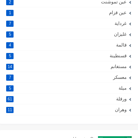
عين تموشنت
2
عين قزام
1
غرداية
7
غليزان
5
قالمة
4
قسنطينة
5
مستغانم
14
معسكر
7
ميلة
5
ورقلة
61
وهران
11