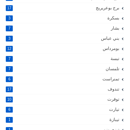
برج بوعريريج
17
بسكرة
3
بشار
7
بني عباس
3
بومرداس
12
تبسة
7
تلمسان
7
تمنراست
6
تندوف
17
توقرت
10
تيارت
6
تيبازة
1
تيزي وزو
1