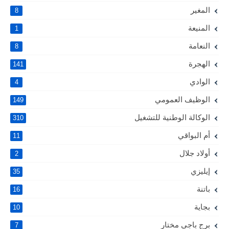
المغير
8
المنيعة
1
النعامة
8
الهجرة
141
الوادي
4
الوظيف العمومي
149
الوكالة الوطنية للتشغيل
310
أم البواقي
11
أولاد جلال
2
إيليزي
35
باتنة
16
بجاية
10
برج باجي مختار
7