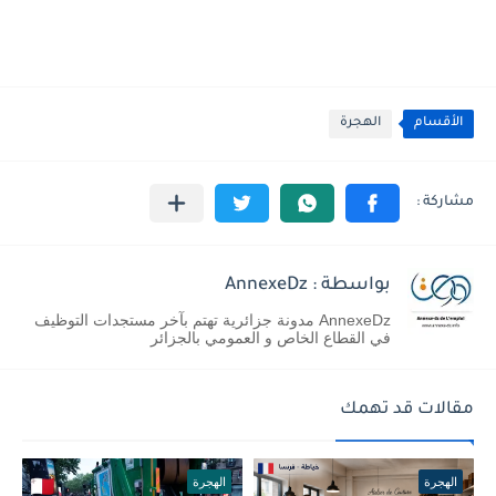
الأقسام
الهجرة
بواسطة : AnnexeDz
AnnexeDz مدونة جزائرية تهتم بآخر مستجدات التوظيف
في القطاع الخاص و العمومي بالجزائر
مقالات قد تهمك
الهجرة
الهجرة