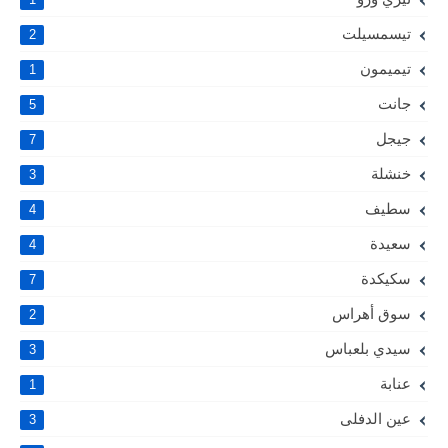
تيسمسيلت
2
تيميمون
1
جانت
5
جيجل
7
خنشلة
3
سطيف
4
سعيدة
4
سكيكدة
7
سوق أهراس
2
سيدي بلعباس
3
عنابة
1
عين الدفلى
3