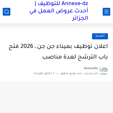
Annexe-dz للتوظيف |
أحدث عروض العمل في
الجزائر
الهجرة
اعلان توظيف بميناء جن جن ـ 2026 فتح
باب الترشح لعدة مناصب
AnnexeDz
اخر تحديث :
منذ بضع شهور
1 دقائق للقراءة