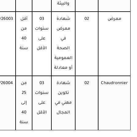
والبيئة
ممرض
02
شهادة
03
أقل
/26003
ممرض
سنوات
من
في
على
40
الصحة
الأقل
سنة
العمومية
أو معادلة
Chaudronnier
02
شهادة
03
من
/26004
تكوين
سنوات
25
مهني في
على
إلى
المجال
الأقل
40
سنة