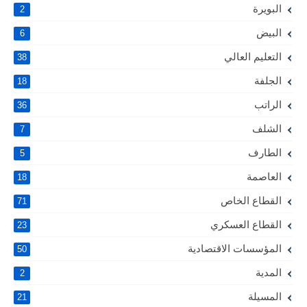
البويرة
2
البيض
6
التعليم العالي
38
الجلفة
18
الراتب
36
الشلف
7
الطارف
5
العاصمة
18
القطاع الخاص
71
القطاع العسكري
23
المؤسسات الاقتصادية
50
المدية
2
المسيلة
21