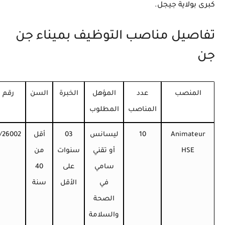
كبرى بولاية جيجل.
تفاصيل مناصب التوظيف بميناء جن
جن
المنصب
عدد
المؤهل
الخبرة
السن
رقم 
المناصب
المطلوب
Animateur
10
ليسانس
03
أقل
/26002
HSE
أو تقني
سنوات
من
سامي
على
40
في
الأقل
سنة
الصحة
والسلامة