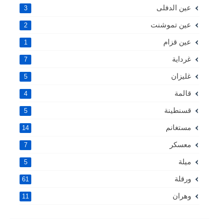
عين الدفلى
3
عين تموشنت
2
عين قزام
1
غرداية
7
غليزان
5
قالمة
4
قسنطينة
5
مستغانم
14
معسكر
7
ميلة
5
ورقلة
61
وهران
11