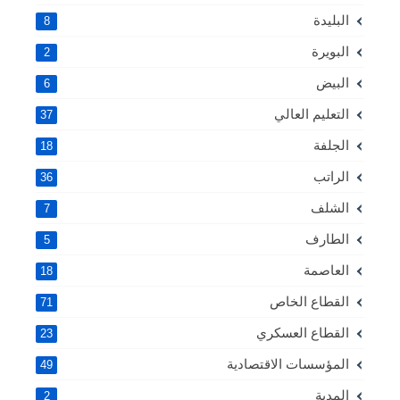
البليدة
8
البويرة
2
البيض
6
التعليم العالي
37
الجلفة
18
الراتب
36
الشلف
7
الطارف
5
العاصمة
18
القطاع الخاص
71
القطاع العسكري
23
المؤسسات الاقتصادية
49
المدية
2