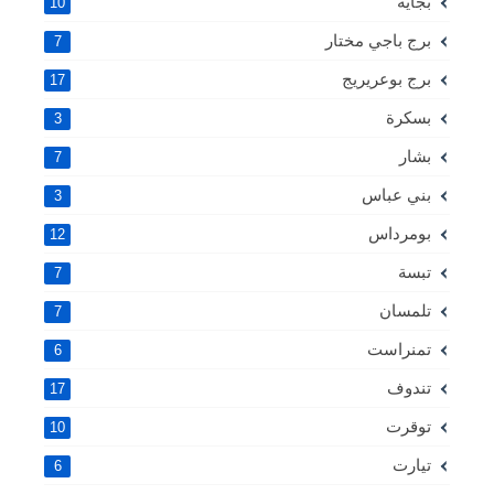
بجاية
10
برج باجي مختار
7
برج بوعريريج
17
بسكرة
3
بشار
7
بني عباس
3
بومرداس
12
تبسة
7
تلمسان
7
تمنراست
6
تندوف
17
توقرت
10
تيارت
6