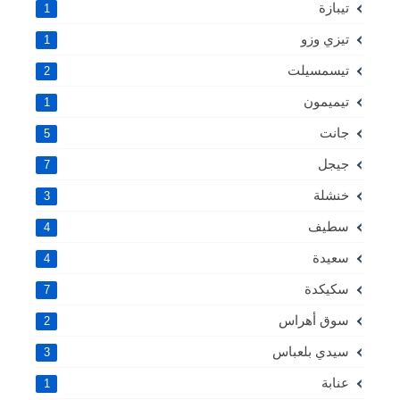
تيبازة
1
تيزي وزو
1
تيسمسيلت
2
تيميمون
1
جانت
5
جيجل
7
خنشلة
3
سطيف
4
سعيدة
4
سكيكدة
7
سوق أهراس
2
سيدي بلعباس
3
عنابة
1