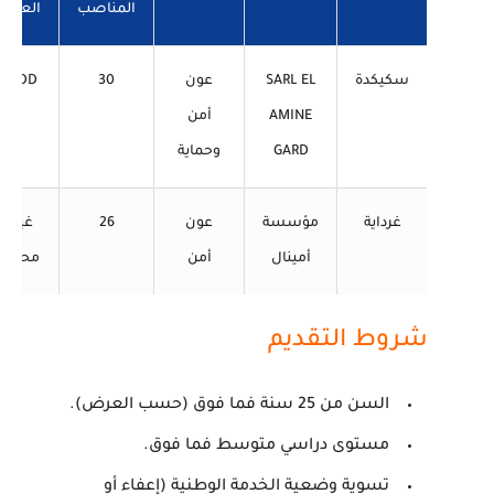
المناصب
العقد
سكيكدة
SARL EL
عون
30
CDD
AMINE
أمن
GARD
وحماية
غرداية
مؤسسة
عون
26
غير
أمينال
أمن
محدد
شروط التقديم
السن من 25 سنة فما فوق (حسب العرض).
مستوى دراسي متوسط فما فوق.
تسوية وضعية الخدمة الوطنية (إعفاء أو