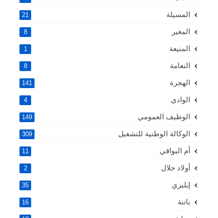
المسيلة
21
المغير
8
المنيعة
1
النعامة
8
الهجرة
141
الوادي
4
الوظيف العمومي
149
الوكالة الوطنية للتشغيل
309
أم البواقي
11
أولاد جلال
2
إيليزي
35
باتنة
16