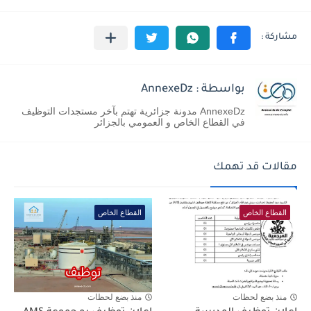
بواسطة : AnnexeDz
AnnexeDz مدونة جزائرية تهتم بآخر مستجدات التوظيف
في القطاع الخاص و العمومي بالجزائر
مقالات قد تهمك
القطاع الخاص
القطاع الخاص
منذ بضع لحظات
منذ بضع لحظات