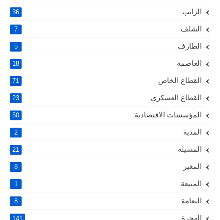
الراتب
36
الشلف
7
الطارف
5
العاصمة
18
القطاع الخاص
71
القطاع العسكري
23
المؤسسات الاقتصادية
50
المدية
2
المسيلة
21
المغير
8
المنيعة
1
النعامة
8
الهجرة
141