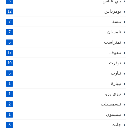
بني عباس
3
بومرداس
12
تبسة
7
تلمسان
7
تمنراست
6
تندوف
17
توقرت
10
تيارت
6
تيبازة
1
تيزي وزو
1
تيسمسيلت
2
تيميمون
1
جانت
5