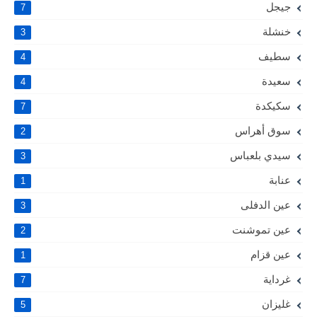
جيجل
7
خنشلة
3
سطيف
4
سعيدة
4
سكيكدة
7
سوق أهراس
2
سيدي بلعباس
3
عنابة
1
عين الدفلى
3
عين تموشنت
2
عين قزام
1
غرداية
7
غليزان
5