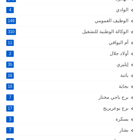
الوادي
4
الوظيف العمومي
149
الوكالة الوطنية للتشغيل
310
أم البواقي
11
أولاد جلال
2
إيليزي
35
باتنة
16
بجاية
10
برج باجي مختار
7
برج بوعريريج
17
بسكرة
3
بشار
7