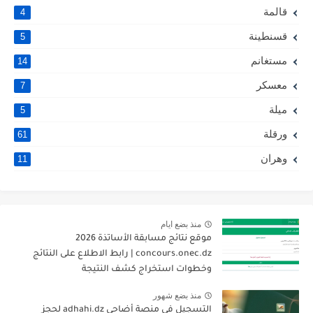
قالمة
4
قسنطينة
5
مستغانم
14
معسكر
7
ميلة
5
ورقلة
61
وهران
11
منذ بضع ايام
موقع نتائج مسابقة الأساتذة 2026
concours.onec.dz | رابط الاطلاع على النتائج
وخطوات استخراج كشف النتيجة
منذ بضع شهور
التسجيل في منصة أضاحي adhahi.dz لحجز