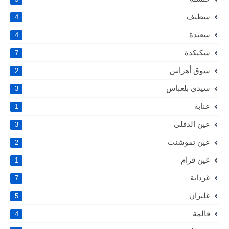
سطيف
4
سعيدة
4
سكيكدة
7
سوق أهراس
2
سيدي بلعباس
3
عنابة
1
عين الدفلى
3
عين تموشنت
2
عين قزام
1
غرداية
7
غليزان
5
قالمة
4