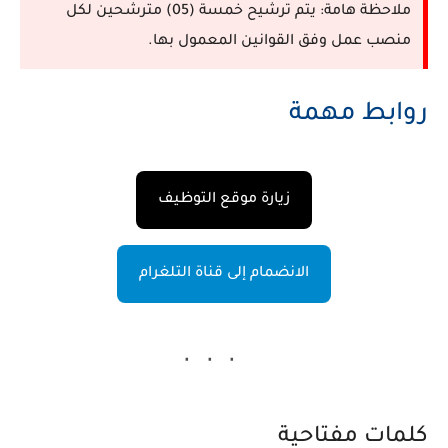
ملاحظة هامة:
يتم ترشيح خمسة (05) مترشحين لكل
منصب عمل وفق القوانين المعمول بها.
روابط مهمة
زيارة موقع التوظيف
الانضمام إلى قناة التلغرام
كلمات مفتاحية