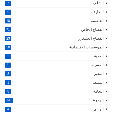
الشلف
7
الطارف
5
العاصمة
18
القطاع الخاص
71
القطاع العسكري
23
المؤسسات الاقتصادية
50
المدية
2
المسيلة
21
المغير
8
المنيعة
1
النعامة
8
الهجرة
141
الوادي
4