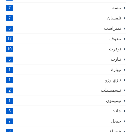
تبسة
7
تلمسان
7
تمنراست
6
تندوف
17
توقرت
10
تيارت
6
تيبازة
1
تيزي وزو
1
تيسمسيلت
2
تيميمون
1
جانت
5
جيجل
7
خنشلة
3