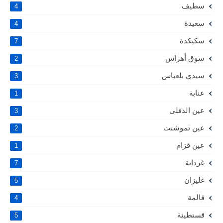
سطيف
4
سعيدة
4
سكيكدة
7
سوق أهراس
2
سيدي بلعباس
3
عنابة
1
عين الدفلى
3
عين تموشنت
2
عين قزام
1
غرداية
7
غليزان
5
قالمة
4
قسنطينة
5