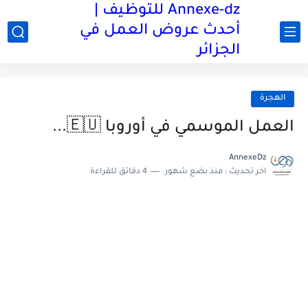
Annexe-dz للتوظيف |
أحدث عروض العمل في
الجزائر
الهجرة
العمل الموسمي في أوروبا 🇪🇺...
AnnexeDz
اخر تحديث :
منذ بضع شهور
4 دقائق للقراءة