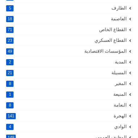
الطارف
5
العاصمة
18
القطاع الخاص
71
القطاع العسكري
23
المؤسسات الاقتصادية
49
المدية
2
المسيلة
21
المغير
8
المنيعة
1
النعامة
8
الهجرة
141
الوادي
4
الوظيف العمومي
149