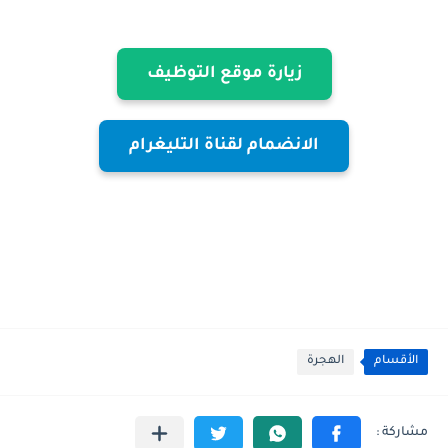
زيارة موقع التوظيف
الانضمام لقناة التليغرام
الأقسام
الهجرة