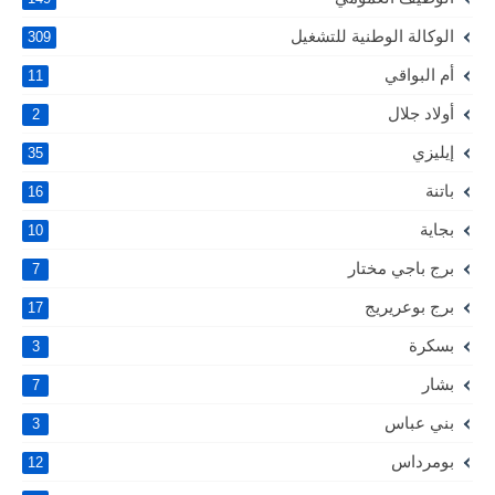
الوكالة الوطنية للتشغيل
309
أم البواقي
11
أولاد جلال
2
إيليزي
35
باتنة
16
بجاية
10
برج باجي مختار
7
برج بوعريريج
17
بسكرة
3
بشار
7
بني عباس
3
بومرداس
12