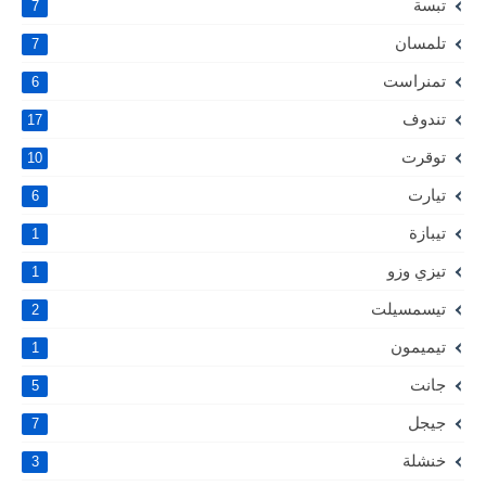
تبسة
7
تلمسان
7
تمنراست
6
تندوف
17
توقرت
10
تيارت
6
تيبازة
1
تيزي وزو
1
تيسمسيلت
2
تيميمون
1
جانت
5
جيجل
7
خنشلة
3