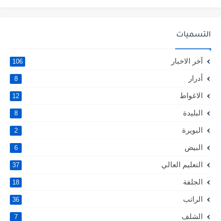
التسميات
آخر الاخبار
106
أدرار
8
الاغواط
12
البليدة
8
البويرة
2
البيض
6
التعليم العالي
37
الجلفة
18
الراتب
36
الشلف
7