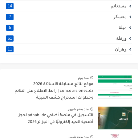
مستغانم
14
معسكر
7
ميلة
5
ورقلة
61
وهران
11
منذ يوم
موقع نتائج مسابقة الأساتذة 2026
concours.onec.dz | رابط الاطلاع على النتائج
وخطوات استخراج كشف النتيجة
منذ بضع شهور
التسجيل في منصة أضاحي adhahi.dz لحجز
أضحية العيد إلكترونيًا في الجزائر 2026
منذ بضع شهور