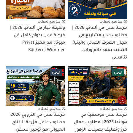
منذ بضع لحظات
منذ بضع لحظات
فرصة عمل في ألمانيا 2026 |
وظيفة خباز في ألمانيا 2026 |
مطلوب مدير مشاريع في
فرصة عمل بدوام كامل في
مجال الصرف الصحي والبنية
ميونخ مع مخبز Privat
التحتية بعقد دائم وراتب
Bäckerei Wimmer
تنافسي
الهجرة
الهجرة
منذ بضع لحظات
منذ بضع لحظات
فرصة عمل موسمية في
فرصة عمل في النرويج 2026:
هولندا 2026 | مطلوب عمال
مطلوب عامل مزرعة للإنتاج
فرز وتغليف بصيلات الزهور
الحيواني مع توفير السكن