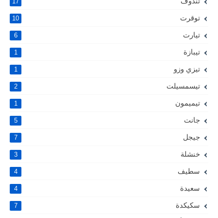
تندوف
17
توقرت
10
تيارت
6
تيبازة
1
تيزي وزو
1
تيسمسيلت
2
تيميمون
1
جانت
5
جيجل
7
خنشلة
3
سطيف
4
سعيدة
4
سكيكدة
7