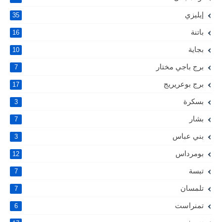
إيليزي
35
باتنة
16
بجاية
10
برج باجي مختار
7
برج بوعريريج
17
بسكرة
3
بشار
7
بني عباس
3
بومرداس
12
تبسة
7
تلمسان
7
تمنراست
6