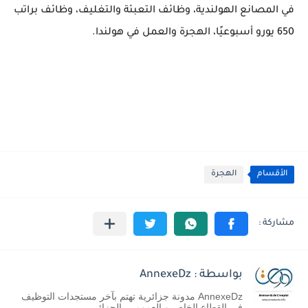
في المصانع الهولندية، وظائف التعبئة والتغليف، وظائف براتب
650 يورو أسبوعيًا، الهجرة والعمل في هولندا.
الأقسام
الهجرة
بواسطة : AnnexeDz
AnnexeDz مدونة جزائرية تهتم بآخر مستجدات التوظيف
في القطاع الخاص و العمومي بالجزائر