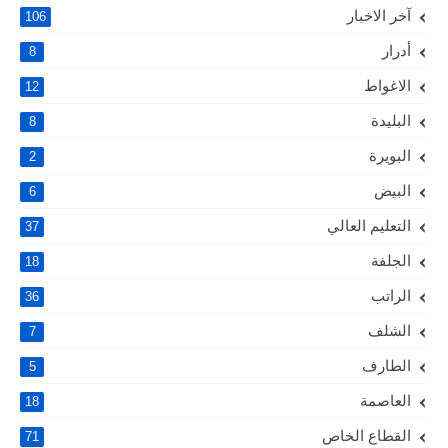
آخر الاخبار
106
أدرار
8
الاغواط
12
البليدة
8
البويرة
2
البيض
6
التعليم العالي
37
الجلفة
18
الراتب
36
الشلف
7
الطارف
5
العاصمة
18
القطاع الخاص
71