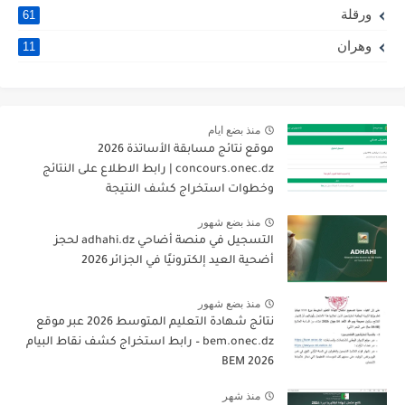
ورقلة
61
وهران
11
منذ بضع ايام
موقع نتائج مسابقة الأساتذة 2026
concours.onec.dz | رابط الاطلاع على النتائج
وخطوات استخراج كشف النتيجة
منذ بضع شهور
التسجيل في منصة أضاحي adhahi.dz لحجز
أضحية العيد إلكترونيًا في الجزائر 2026
منذ بضع شهور
نتائج شهادة التعليم المتوسط 2026 عبر موقع
bem.onec.dz – رابط استخراج كشف نقاط البيام
BEM 2026
منذ شهر