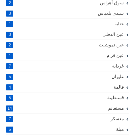
سوق أهراس
2
سيدي بلعباس
3
عنابة
1
عين الدفلى
3
عين تموشنت
2
عين قزام
1
غرداية
7
غليزان
5
قالمة
4
قسنطينة
5
مستغانم
14
معسكر
7
ميلة
5