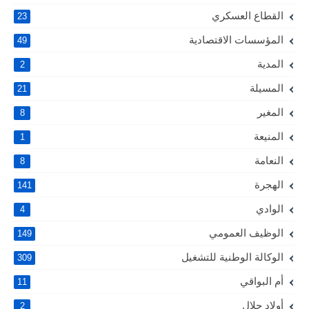
القطاع العسكري
23
المؤسسات الاقتصادية
49
المدية
2
المسيلة
21
المغير
8
المنيعة
1
النعامة
8
الهجرة
141
الوادي
4
الوظيف العمومي
149
الوكالة الوطنية للتشغيل
309
أم البواقي
11
أولاد جلال
2